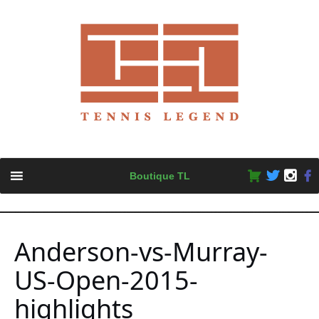
Skip
Boutique TL
to
content
Anderson-vs-Murray-
US-Open-2015-
highlights