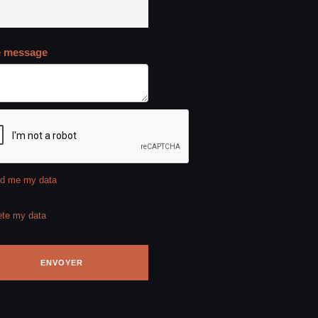
e message
d me my data
ete my data