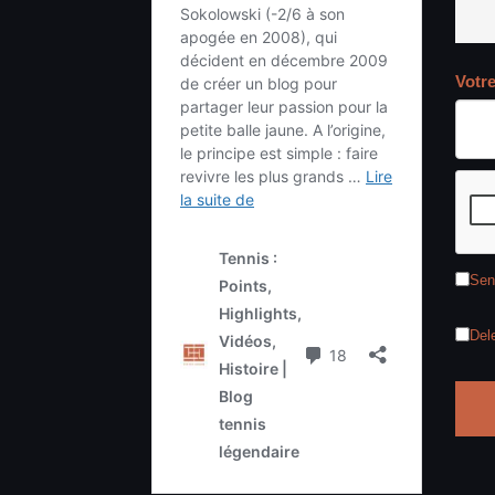
Votr
Sen
Del