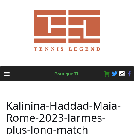
Skip
Boutique TL
to
content
Kalinina-Haddad-Maia-
Rome-2023-larmes-
plus-long-match