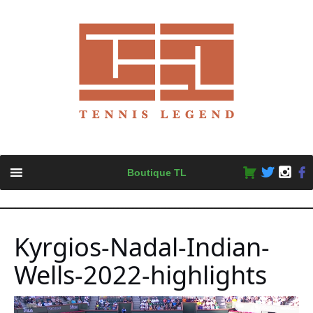
Skip
Boutique TL
to
content
Kyrgios-Nadal-Indian-
Wells-2022-highlights