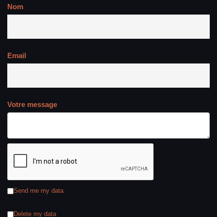
Nom
Email
Votre message
Send me my data
Delete my data