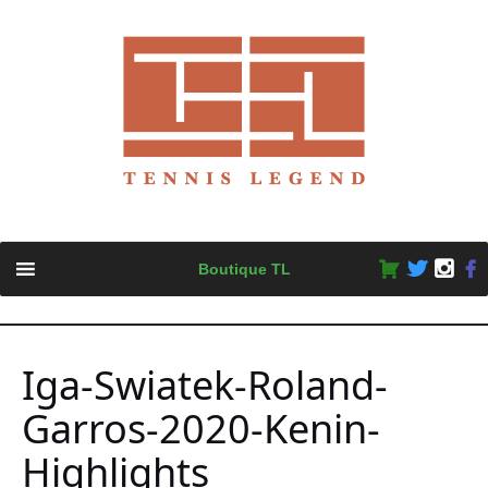
Skip
Boutique TL
to
content
Iga-Swiatek-Roland-
Garros-2020-Kenin-
Highlights