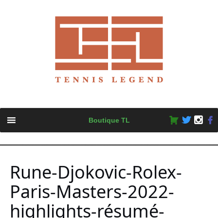
Skip
Boutique TL
to
content
Rune-Djokovic-Rolex-
Paris-Masters-2022-
highlights-résumé-