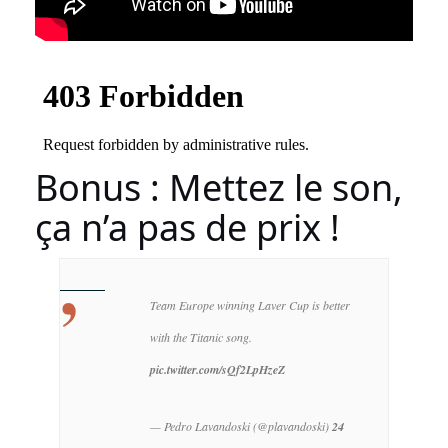
Bonus : Mettez le son,
ça n’a pas de prix !
Team Europe winning Laver Cup is better
with the Titanic song.
pic.twitter.com/sQf2LpHzeZ
— Pedro Lavandoski (@plavandoski)
24