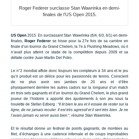
Roger Federer surclasse Stan Wawrinka en demi-
finales de l’US Open 2015.
US Open
2015. En surclassant Stan Wawrinka (6/4, 6/3, 6/1) en demi-
finales,
Roger Federer
se hisse pour la 27e fois de sa carrière en
finale d’un tournoi du Grand Chelem, la 7e à Flushing Meadows, où il
n’avait plus atteint ce stade de la compétition depuis 2009 et sa
défaite contre Juan-Martin Del Potro.
Le n°2 mondial affole donc toujours les compteurs à 34 ans et le jeu
qu’il produit est un délice pour les passionnés de tennis. Conscient
de ne plus avoir ses jambes de 20 ans et d’être
physiquement derrière les autres cadors sur la longueur d’un match
en trois sets gagnants et d’un tournoi du Grand Chelem, le plus grand
joueur de l’histoire a apporté des ajustements à son jeu sous la
houlette de Stefan Edberg :
“Il lit bien le jeu et il essaie de rester sur la
ligne, de ne jamais reculer. Il est très agressif et il sert très bien. Je ne
l’avais jamais vu servir aussi bien.
“, résume Stan Wawrinka.
Et le résultat donne un festival de points gagnants, de montées au
filet, d’échanges à une cadence infernale et de coups improbables