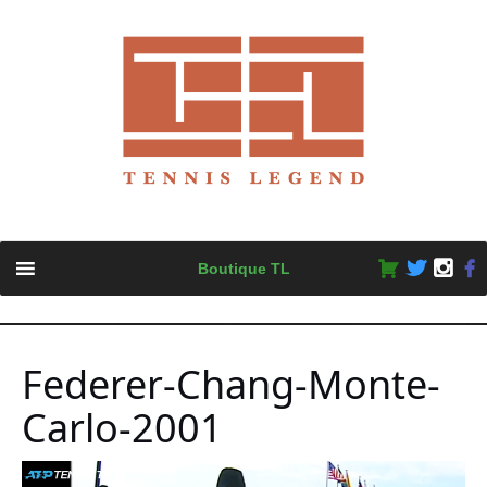
Skip
Boutique TL
to
content
Federer-Chang-Monte-
Carlo-2001