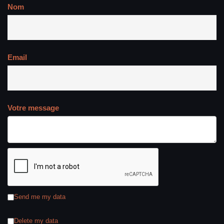
Nom
Email
Votre message
Send me my data
Delete my data