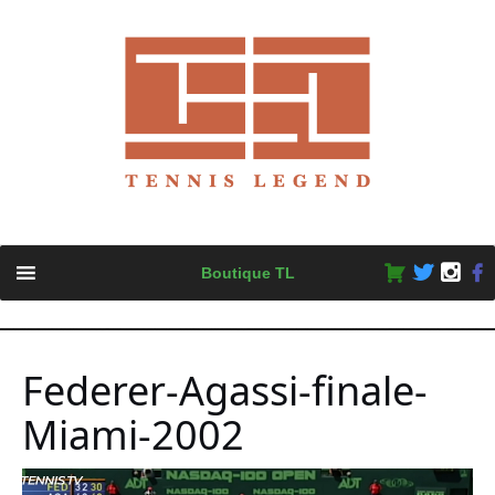
Skip
Boutique TL
to
content
Federer-Agassi-finale-
Miami-2002