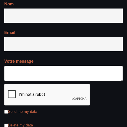
Nom
Email
Votre message
Send me my data
Delete my data