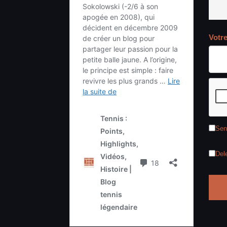
Votr
Sen
Del