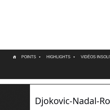
Skip
POINTS
HIGHLIGHTS
VIDÉOS INSOL
to
content
Djokovic-Nadal-R