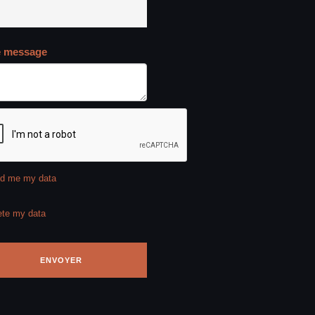
e message
d me my data
ete my data