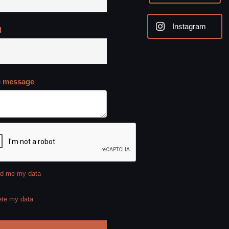
Instagram
l
e message
d me my data
ete my data