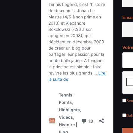
Emai
Votr
Sen
Del