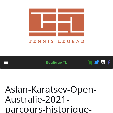
Skip
Boutique TL
to
content
Aslan-Karatsev-Open-
Australie-2021-
parcours-historique-