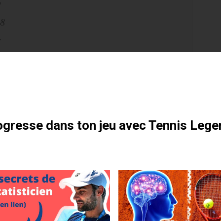
6
28
7
4
otre formation gratuite
1
 8
 7
gresse dans ton jeu avec Tennis Lege
November 7, 2021
s (@JeuSetMaths)
rcy = Paris Double Crown ??