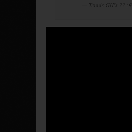
— Tennis GIFs ?? (@