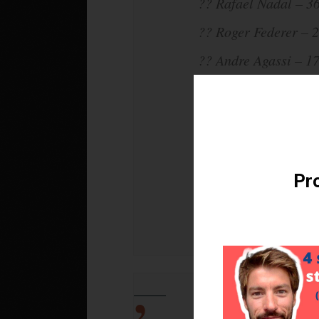
?? Rafael Nadal – 3
?? Roger Federer – 
?? Andre Agassi – 1
?? Andy Murray – 1
Téléchargez v
?? Pete Sampras – 1
?? Thomas Muster –
?? Michael Chang –
Pro
— Jeu, Set et Math
Roland-Garros + Be