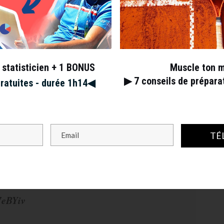
e
#RolexParisMasters
?
 statisticien + 1 BONUS
Muscle ton 
▶︎ 7
conseils de prépar
gratuites - durée 1h14◀︎
o9HVI8E9
November 7, 2021
nisTV)
TÉ
Djokovic
#RolexParisMasters
7eBYiv