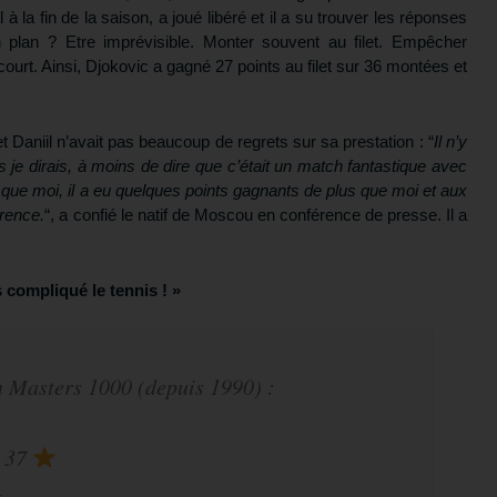
à la fin de la saison, a joué libéré et il a su trouver les réponses
n plan ? Etre imprévisible. Monter souvent au filet. Empêcher
ourt. Ainsi, Djokovic a gagné 27 points au filet sur 36 montées et
t Daniil n’avait pas beaucoup de regrets sur sa prestation : “
Il n’y
 je dirais, à moins de dire que c’était un match fantastique avec
x que moi, il a eu quelques points gagnants de plus que moi et aux
érence.
“, a confié le natif de Moscou en conférence de presse. Il a
as compliqué le tennis ! »
n Masters 1000 (depuis 1990) :
– 37