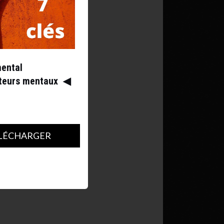
mental
ateurs mentaux
◀︎
LÉCHARGER