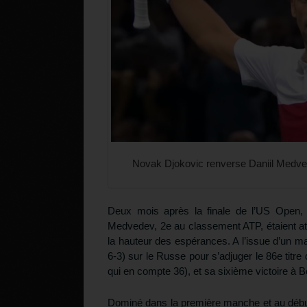
Novak Djokovic renverse Daniil Medvede
Deux mois après la finale de l’US Open, l
Medvedev, 2e au classement ATP, étaient att
la hauteur des espérances. A l’issue d’un ma
6-3) sur le Russe pour s’adjuger le 86e titr
qui en compte 36), et sa sixième victoire à B
Dominé dans la première manche et au début