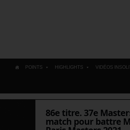
Skip
POINTS
HIGHLIGHTS
VIDÉOS INSOL
to
content
86e titre. 37e Master
match pour battre M