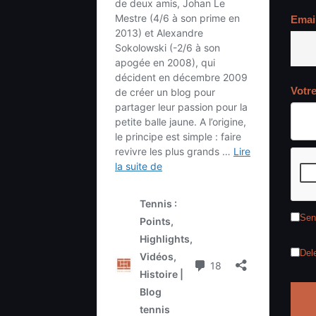
Emai
Votr
Sen
Del