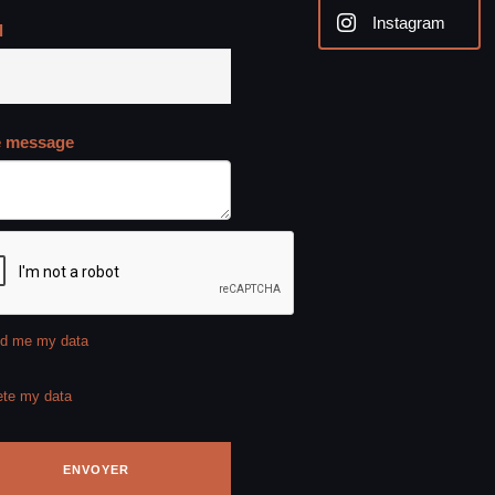
Instagram
l
e message
d me my data
ete my data