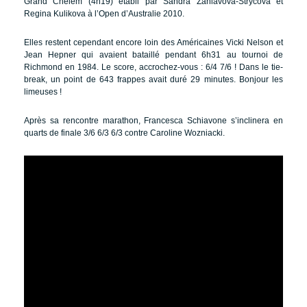
Grand Chelem (4h19) établi par Sandra Zahlavova-Strycova et
Regina Kulikova à l’Open d’Australie 2010.
Elles restent cependant encore loin des Américaines Vicki Nelson et
Jean Hepner qui avaient bataillé pendant 6h31 au tournoi de
Richmond en 1984. Le score, accrochez-vous : 6/4 7/6 ! Dans le tie-
break, un point de 643 frappes avait duré 29 minutes. Bonjour les
limeuses !
Après sa rencontre marathon, Francesca Schiavone s’inclinera en
quarts de finale 3/6 6/3 6/3 contre Caroline Wozniacki.