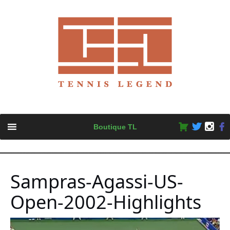
Skip
Boutique TL
to
content
Sampras-Agassi-US-
Open-2002-Highlights