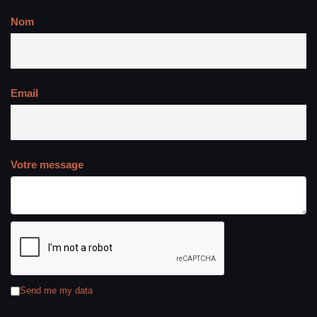
Nom
Email
Votre message
Send me my data