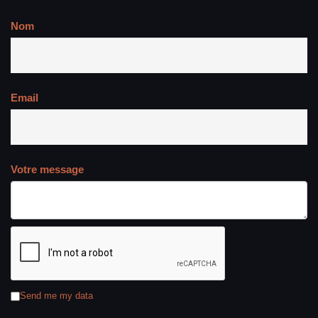
Nom
Email
Votre message
Send me my data