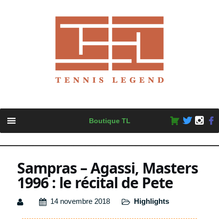
Skip
Boutique TL
to
content
Sampras – Agassi, Masters
1996 : le récital de Pete
14 novembre 2018
Highlights