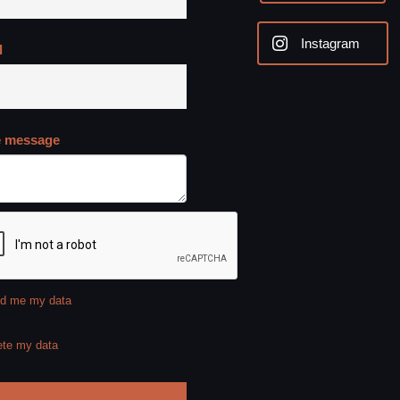
Instagram
l
e message
d me my data
ete my data