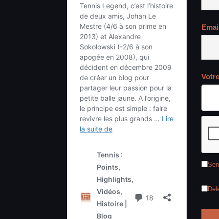
Emai
Votr
Sen
Del