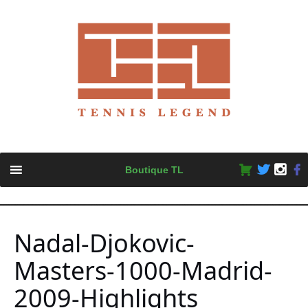
Skip
Boutique TL
to
content
Nadal-Djokovic-
Masters-1000-Madrid-
2009-Highlights