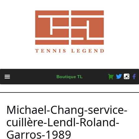
Skip
Boutique TL
to
content
Michael-Chang-service-
cuillère-Lendl-Roland-
Garros-1989