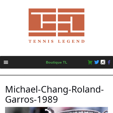
Skip
Boutique TL
to
content
Michael-Chang-Roland-
Garros-1989