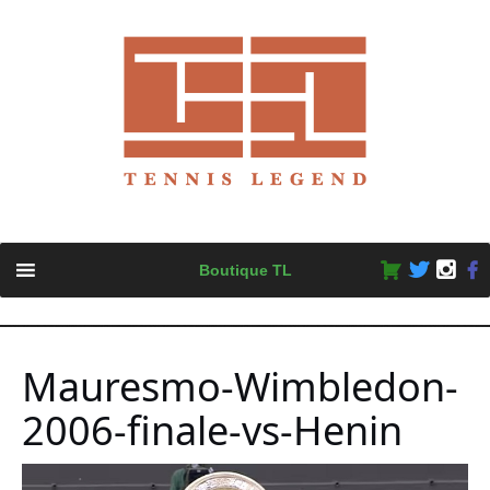
Skip
Boutique TL
to
content
Mauresmo-Wimbledon-
2006-finale-vs-Henin