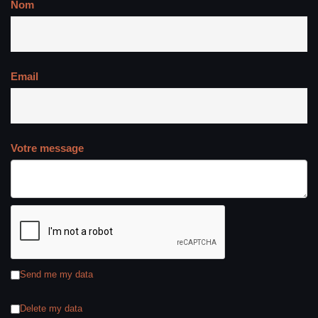
Nom
Email
Votre message
Send me my data
Delete my data