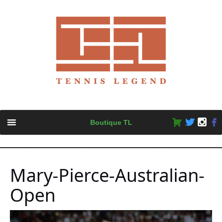
Skip
Boutique TL
to
content
Mary-Pierce-Australian-
Open