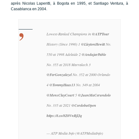
après Nicolas Lapentti, à Bogota en 1995, et Santiago Ventura, à
Casablanca en 2004.
Lowest-Ranked Champions in
@ATPTour
History (Since 1990)
1
@LleytonHewitt
No.
550 at 1998 Adelaide
2
@AndujarPablo
No. 355 at 2018 Marrakech
3
@FerGonzalezel
No. 352 at 2000 Orlando
4
@TommyHaas13
No. 349 at 2004
@MensClayCourt
5
@JuanMaCerundolo
No. 335 at 2021
@CordobaOpen
https://t.co/8Z0VnRjlJq
— ATP Media Info (@ATPMediaInfo)