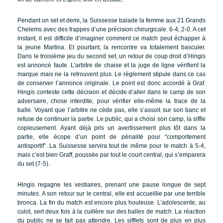
Pendant un set et demi, la Suissesse balade la femme aux 21 Grands
Chelems avec des frappes d’une précision chirurgicale. 6-4, 2-0. A cet
instant, il est difficile d’imaginer comment ce match peut échapper à
la jeune Martina. Et pourtant, la rencontre va totalement basculer.
Dans le troisième jeu du second set, un retour de coup droit d’Hingis
est annoncé faute. L’arbitre de chaise et la juge de ligne vérifient la
marque mais ne la retrouvent plus. Le règlement stipule dans ce cas
de conserver l’annonce originale. Le point est donc accordé à Graf.
Hingis conteste cette décision et décide d’aller dans le camp de son
adversaire, chose interdite, pour vérifier elle-même la trace de la
balle. Voyant que l’arbitre ne cède pas, elle s’assoit sur son banc et
refuse de continuer la partie. Le public, qui a choisi son camp, la siffle
copieusement. Ayant déjà pris un avertissement plus tôt dans la
partie, elle écope d’un point de pénalité pour “comportement
antisportif”. La Suissesse servira tout de même pour le match à 5-4,
mais c’est bien Graff, poussée par tout le court central, qui s’emparera
du set (7-5).
Hingis regagne les vestiaires, prenant une pause longue de sept
minutes. A son retour sur le central, elle est accueillie par une terrible
bronca. La fin du match est encore plus houleuse. L’adolescente, au
culot, sert deux fois à la cuillère sur des balles de match. La réaction
du public ne se fait pas attendre. Les sifflets sont de plus en plus