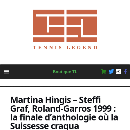
Skip
Boutique TL
to
content
Martina Hingis – Steffi
Graf, Roland-Garros 1999 :
la finale d’anthologie où la
Suissesse craqua