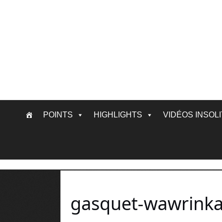
Skip
POINTS
HIGHLIGHTS
VIDÉOS INSOL
to
content
gasquet-wawrink