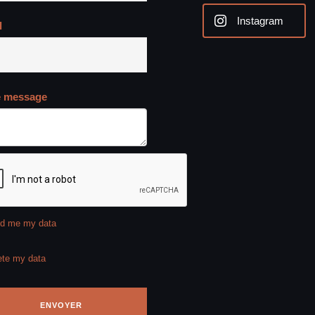
Instagram
l
e message
d me my data
ete my data