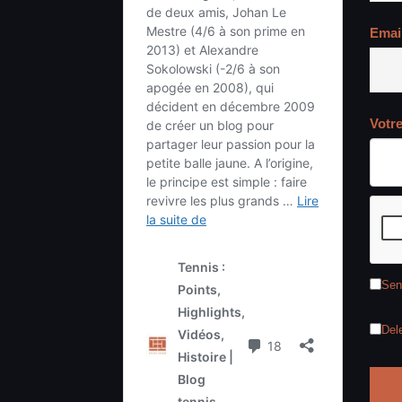
Emai
Votr
Sen
Del