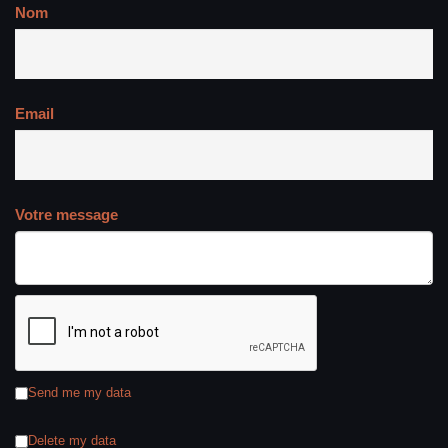
Nom
Email
Votre message
Send me my data
Delete my data