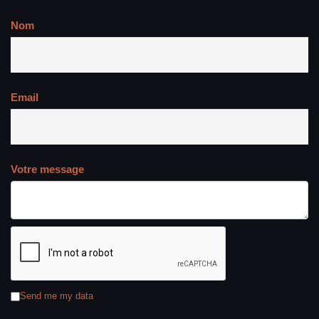
Nom
Email
Votre message
Send me my data