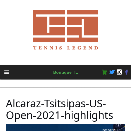
Skip
Boutique TL
to
content
Alcaraz-Tsitsipas-US-
Open-2021-highlights