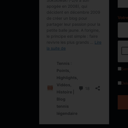
Votr
Sen
Del