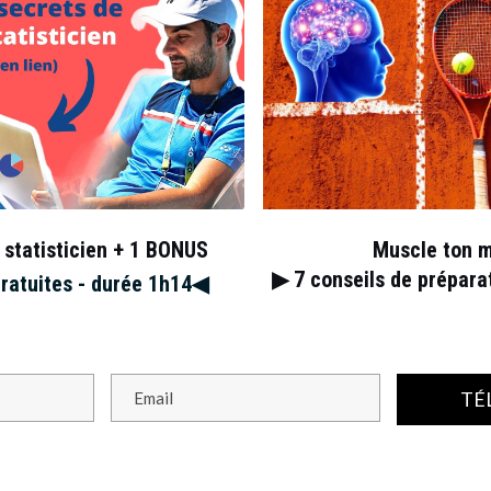
 statisticien + 1 BONUS
Muscle ton 
▶︎ 7
conseils de prépar
gratuites - durée 1h14◀︎
TÉ