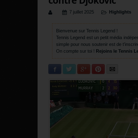
contre Djokovic
7 juillet 2025
Highlights
Bienvenue sur Tennis Legend !
Tennis Legend est un petit média indépe
simple pour nous soutenir est de t’inscrir
On compte sur toi !
Rejoins le Tennis L
Facebook
Twitter
Google+
Pinterest
E-mail