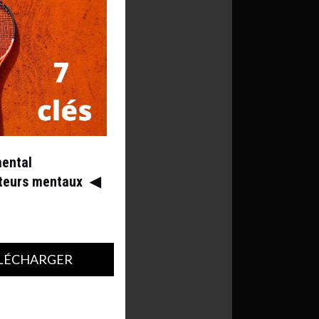
mental
ateurs mentaux
◀︎
LÉCHARGER