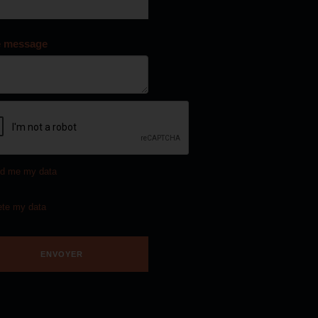
e message
d me my data
ete my data