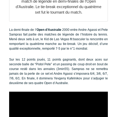
match de légende en demi-finales de l’Open
d’Australie. Le tie-break exceptionnel du quatrième
set fut le tournant du match.
La demi-finale de l’
Open d’Australie
2000 entre Andre Agassi et Pete
Sampras fait partie des matches de légende de l’histoire du tennis.
Mené deux sets à un, le Kid de Las Vegas fit basculer la rencontre en
remportant la quatrième manche au tie-break. Un jeu décisif, d’une
qualité exceptionnelle, remporté 7-5 par le n°1 mondial.
Sur les 12 points joués, 11 points gagnants, dont deux aces sur
seconde balle de “Pistol Pete” et un passing de coup droit en bout de
course resté dans les annales (3min55). Sampras ne se remettra
jamais de la perte de ce set et Andre Agassi s’imposera 6/4, 3/6, 6/7,
7/6, 6/1. En finale, il dominera Yevgeny Kafelnikov pour s’adjuger le
deuxième de ses quatre Open d’Australie.