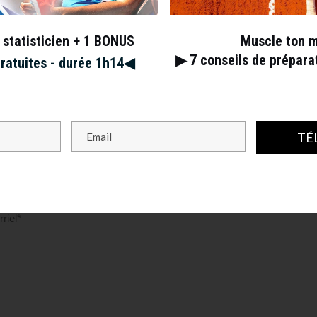
 statisticien + 1 BONUS
Muscle ton 
▶︎ 7
conseils de prépar
gratuites - durée 1h14◀︎
TÉ
s champs obligatoires sont indiqués avec
*