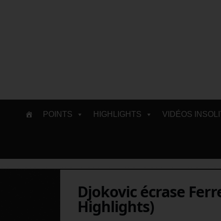
Skip
POINTS
HIGHLIGHTS
VIDÉOS INSOL
to
content
Djokovic écrase Ferr
Highlights)