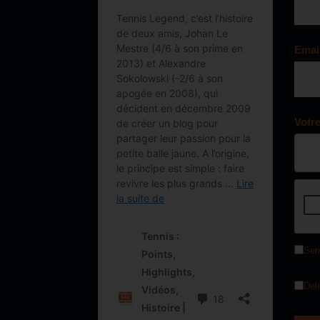
Emai
Votr
Sen
Del