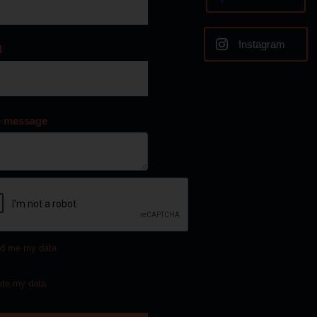
Instagram
l
e message
d me my data
ete my data