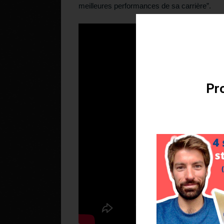
meilleures performances de sa carrière”.
Téléchargez v
Pro