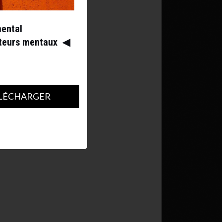
mental
ateurs mentaux
◀︎
LÉCHARGER