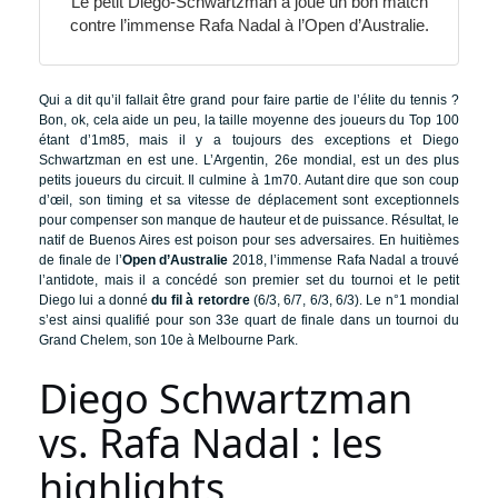
Le petit Diego-Schwartzman a joué un bon match
contre l’immense Rafa Nadal à l’Open d’Australie.
Qui a dit qu’il fallait être grand pour faire partie de l’élite du tennis ?
Bon, ok, cela aide un peu, la taille moyenne des joueurs du Top 100
étant d’1m85, mais il y a toujours des exceptions et Diego
Schwartzman en est une. L’Argentin, 26e mondial, est un des plus
petits joueurs du circuit. Il culmine à 1m70. Autant dire que son coup
d’œil, son timing et sa vitesse de déplacement sont exceptionnels
pour compenser son manque de hauteur et de puissance. Résultat, le
natif de Buenos Aires est poison pour ses adversaires. En huitièmes
de finale de l’
Open d’Australie
2018, l’immense Rafa Nadal a trouvé
l’antidote, mais il a concédé son premier set du tournoi et le petit
Diego lui a donné
du fil à retordre
(6/3, 6/7, 6/3, 6/3). Le n°1 mondial
s’est ainsi qualifié pour son 33e quart de finale dans un tournoi du
Grand Chelem, son 10e à Melbourne Park.
Diego Schwartzman
vs. Rafa Nadal : les
highlights