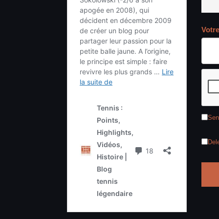
Votr
Sen
Del