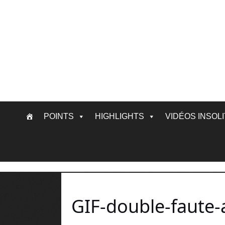
Skip
POINTS
HIGHLIGHTS
VIDÉOS INSOL
to
content
GIF-double-faute-a