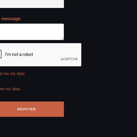
e message
d me my data
ete my data