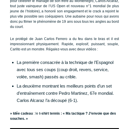
pour célébrer le mariage de son frère au Monténégro, Carlos Alcaraz,
tout juste vainqueur de l’US Open et nouveau n°1 mondial (le plus
jeune de l’histoire), a honoré son engagement et le crack a rejoint le
plus vite possible ses coéquipiers. Une aubaine pour nous qui avons
donc pu filmer le phénomène de 19 ans sous tous les angles au bord
du court.
Le protégé de Juan Carlos Ferrero a du feu dans le bras et il est
impressionnant physiquement. Rapide, explosif, puissant, souple,
Carlito est un monstre. Régalez-vous avec deux vidéos :
La première consacrée à la technique de l’Espagnol
avec tous ses coups (coup droit, revers, service,
volée, smash) passés au crible.
La deuxième montrant les meilleurs points d’un set
d’entraînement contre Pedro Martinez, 67e mondial.
Carlos Alcaraz l’a découpé (6-1).
» Idée cadeau
: le
t-shirt tennis : « Ma tactique ? J’envoie que des
souches. »