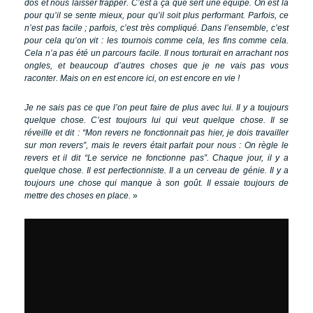
dos et nous laisser frapper. C’est à ça que sert une équipe. On est là
pour qu’il se sente mieux, pour qu’il soit plus performant. Parfois, ce
n’est pas facile ; parfois, c’est très compliqué. Dans l’ensemble, c’est
pour cela qu’on vit : les tournois comme cela, les fins comme cela.
Cela n’a pas été un parcours facile. Il nous torturait en arrachant nos
ongles, et beaucoup d’autres choses que je ne vais pas vous
raconter. Mais on en est encore ici, on est encore en vie !
Je ne sais pas ce que l’on peut faire de plus avec lui. Il y a toujours
quelque chose. C’est toujours lui qui veut quelque chose. Il se
réveille et dit : “Mon revers ne fonctionnait pas hier, je dois travailler
sur mon revers”, mais le revers était parfait pour nous : On règle le
revers et il dit “Le service ne fonctionne pas”. Chaque jour, il y a
quelque chose. Il est perfectionniste. Il a un cerveau de génie. Il y a
toujours une chose qui manque à son goût. Il essaie toujours de
mettre des choses en place.
»