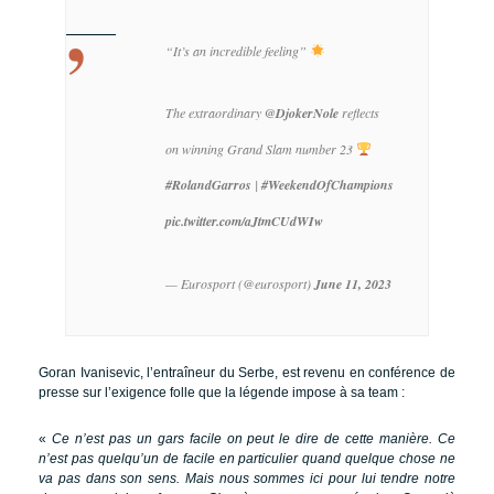
“It’s an incredible feeling”
The extraordinary
@DjokerNole
reflects
on winning Grand Slam number 23
#RolandGarros
|
#WeekendOfChampions
pic.twitter.com/aJtmCUdWIw
— Eurosport (@eurosport)
June 11, 2023
Goran Ivanisevic, l’entraîneur du Serbe, est revenu en conférence de
presse sur l’exigence folle que la légende impose à sa team :
«
Ce n’est pas un gars facile on peut le dire de cette manière. Ce
n’est pas quelqu’un de facile en particulier quand quelque chose ne
va pas dans son sens. Mais nous sommes ici pour lui tendre notre