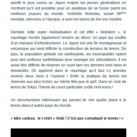
sportif le plus connu au Japon inspire les jeunes générations en
montrant qu’il est possible pour un asiatique de se hisser parmi les
ème
meilleurs joueurs du monde. Yoshihito Nishioka, actuel 48
mondial, méconnu à l’époque, a suivi les traces de Keï son modèle.
Derrière cette super médiatisation et cet effet « Nishikori », le
reportage montre également l’envers du décor. Un pays qui souffre
d’un manque d’infrastructures. Le Japon est une île montagneuse et
volcanique qui rend difficile la construction de terrains de tennis. De
plus, la population globale est vieillissante, les municipalités optent
pour des surfaces synthétiques pour soulager les articulations. Il est
aussi très difficile de réserver un court tant ces derniers sont rares et
demandés. On apprend dans le reportage qu’il faut s’y prendre
environ deux mois à l’avance ! Enfin la pratique du tennis est
réservée aux plus riches, au même titre que le golf. Dans un club de
tennis de Tokyo, l’heure de cours particulier coûte cent euros !
Un documentaire intéressant qui permet de voir quelle place a le
tennis dans d’autres pays du monde.
» Idée cadeau
:
le t-shirt « Voilà ! C’est pas compliqué le tennis ! »