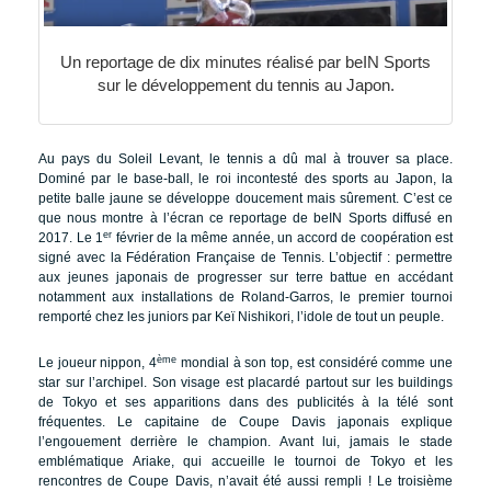
Un reportage de dix minutes réalisé par beIN Sports
sur le développement du tennis au Japon.
Au pays du Soleil Levant, le tennis a dû mal à trouver sa place.
Dominé par le base-ball, le roi incontesté des sports au Japon, la
petite balle jaune se développe doucement mais sûrement. C’est ce
que nous montre à l’écran ce reportage de beIN Sports diffusé en
er
2017. Le 1
février de la même année, un accord de coopération est
signé avec la Fédération Française de Tennis. L’objectif : permettre
aux jeunes japonais de progresser sur terre battue en accédant
notamment aux installations de Roland-Garros, le premier tournoi
remporté chez les juniors par Keï Nishikori, l’idole de tout un peuple.
ème
Le joueur nippon, 4
mondial à son top, est considéré comme une
star sur l’archipel. Son visage est placardé partout sur les buildings
de Tokyo et ses apparitions dans des publicités à la télé sont
fréquentes. Le capitaine de Coupe Davis japonais explique
l’engouement derrière le champion. Avant lui, jamais le stade
emblématique Ariake, qui accueille le tournoi de Tokyo et les
rencontres de Coupe Davis, n’avait été aussi rempli ! Le troisième