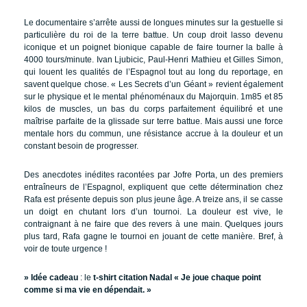
Le documentaire s’arrête aussi de longues minutes sur la gestuelle si
particulière du roi de la terre battue. Un coup droit lasso devenu
iconique et un poignet bionique capable de faire tourner la balle à
4000 tours/minute. Ivan Ljubicic, Paul-Henri Mathieu et Gilles Simon,
qui louent les qualités de l’Espagnol tout au long du reportage, en
savent quelque chose. « Les Secrets d’un Géant » revient également
sur le physique et le mental phénoménaux du Majorquin. 1m85 et 85
kilos de muscles, un bas du corps parfaitement équilibré et une
maîtrise parfaite de la glissade sur terre battue. Mais aussi une force
mentale hors du commun, une résistance accrue à la douleur et un
constant besoin de progresser.
Des anecdotes inédites racontées par Jofre Porta, un des premiers
entraîneurs de l’Espagnol, expliquent que cette détermination chez
Rafa est présente depuis son plus jeune âge. A treize ans, il se casse
un doigt en chutant lors d’un tournoi. La douleur est vive, le
contraignant à ne faire que des revers à une main. Quelques jours
plus tard, Rafa gagne le tournoi en jouant de cette manière. Bref, à
voir de toute urgence !
» Idée cadeau
: le
t-shirt citation Nadal « Je joue chaque point
comme si ma vie en dépendait. »