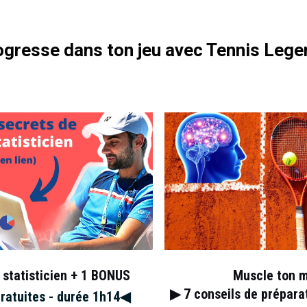
gresse dans ton jeu avec Tennis Lege
tissement, synonyme de point de pénalité et de balle de break
eur aux sept titres du Grand Chelem perd son service et craque à
toutes les boissons se trouvant à côté de sa chaise. La sanction
énalité pour un troisième avertissement et la légende dit que le
saute d’humeur. En l’espace de quelques minutes, il se retrouve
un point.
1984. Il remporte malgré tout la rencontre (1/6, 7/6, 6/2), puis le
itale suédoise, John McEnroe est suspendu 21 jours et il reçoit
 Coupe Davis en décembre, où il est battu par Henrik Sundström,
 pour seulement 3 défaites, soit le meilleur ratio de l’histoire du
er à tout moment” Tennis Legend
 statisticien + 1 BONUS
Muscle ton 
▶︎ 7
conseils de prépar
gratuites - durée 1h14◀︎