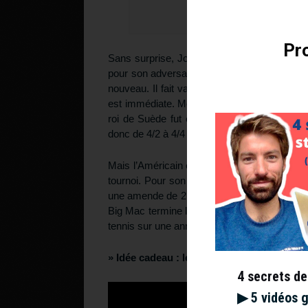
Pro
Sans surprise, John prend un deuxième aver
pour son adversaire. Dans la foulée, le jou
nouveau. Il fait valser à coups de raquette 
est immédiate. McEnroe encaisse un jeu de p
roi de Suède fut éclaboussé lors de cette 
donc de 4/2 à 4/4 en ayant seulement perdu 
Mais l’Américain est quasiment invincible en 
tournoi. Pour son comportement dans la cap
une amende de 2.100$. Après la finale de la
Big Mac termine la saison 84 avec 82 victoires
tennis sur une année.
» Idée cadeau :
le t-shirt “Je peux fissur
4 secrets de
▶︎ 5 vidéos 