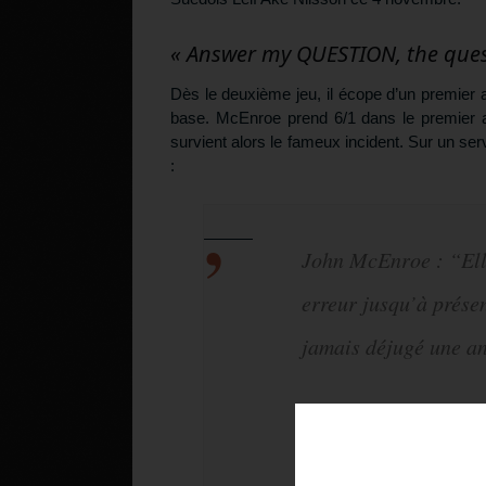
« Answer my QUESTION, the quest
Dès le deuxième jeu, il écope d’un premier 
base. McEnroe prend 6/1 dans le premier ac
survient alors le fameux incident. Sur un se
:
John McEnroe : “Elle 
erreur jusqu’à présen
jamais déjugé une a
L’arbitre : “Deuxième
Téléchargez v
John McEnroe : “Rép