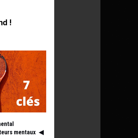
nd !
mental
ateurs mentaux
◀︎