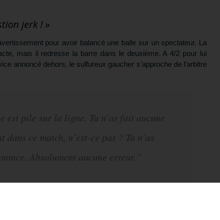
ion jerk ! »
avertissement pour avoir balancé une balle sur un spectateur. La
te, mais il redresse la barre dans le deuxième. A 4/2 pour lui
rvice annoncé dehors, le sulfureux gaucher s’approche de l’arbitre
est pile sur la ligne. Tu n’as fait aucune
t dans ce match, n’est-ce pas ? Tu n’as
nnonce. Absolument aucune erreur.”
 service, s’il vous plaît.”
otre formation gratuite
onds à ma question ! La question abruti !”