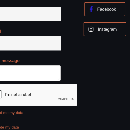
Facebook
Instagram
l
e message
d me my data
ete my data