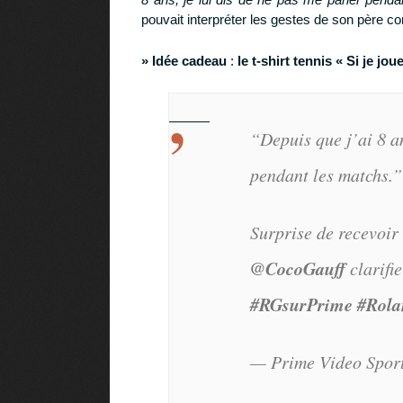
pouvait interpréter les gestes de son père 
» Idée cadeau
:
le t-shirt tennis « Si je jou
“Depuis que j’ai 8 an
pendant les matchs.”
Surprise de recevoir
@CocoGauff
clarifi
#RGsurPrime
#Rola
— Prime Video Spo