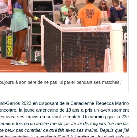
t toujours à son père de ne pas lui parler pendant ses matches.”
land-Garros 2022 en disposant de la Canadienne Rebecca Marino
rencontre, la jeune américaine de 18 ans a pris un avertissement
tes avec ses mains en suivant le match. Un warning que la 23e
remière fois qu’un arbitre me dit ça. Je lui dis toujours “ne me dis
ne peux pas contrôler ce qu’il fait avec ses mains. Depuis que j’ai
nt les matches.
“, a expliqué Gauff à l’arbitre qui lui disait qu’elle