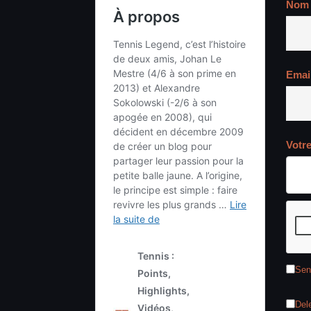
Nom
Emai
Votr
Sen
Del