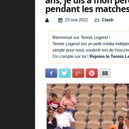
ans, je dis à mon pè
pendant les matches
23 mai 2022
Clash
Bienvenue sur Tennis Legend !
Tennis Legend est un petit média indépe
simple pour nous soutenir est de t’inscrir
On compte sur toi !
Rejoins le Tennis L
Facebook
Twitter
Google+
Pinterest
E-mail