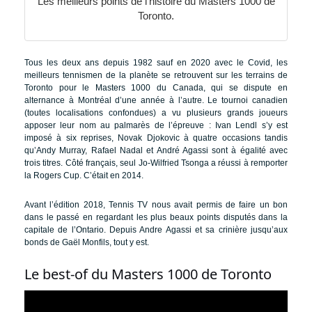
Les meilleurs points de l’histoire du Masters 1000 de
Toronto.
Tous les deux ans depuis 1982 sauf en 2020 avec le Covid, les
meilleurs tennismen de la planète se retrouvent sur les terrains de
Toronto pour le Masters 1000 du Canada, qui se dispute en
alternance à Montréal d’une année à l’autre. Le tournoi canadien
(toutes localisations confondues) a vu plusieurs grands joueurs
apposer leur nom au palmarès de l’épreuve : Ivan Lendl s’y est
imposé à six reprises, Novak Djokovic à quatre occasions tandis
qu’Andy Murray, Rafael Nadal et André Agassi sont à égalité avec
trois titres. Côté français, seul Jo-Wilfried Tsonga a réussi à remporter
la Rogers Cup. C’était en 2014.
Avant l’édition 2018, Tennis TV nous avait permis de faire un bon
dans le passé en regardant les plus beaux points disputés dans la
capitale de l’Ontario. Depuis Andre Agassi et sa crinière jusqu’aux
bonds de Gaël Monfils, tout y est.
Le best-of du Masters 1000 de Toronto