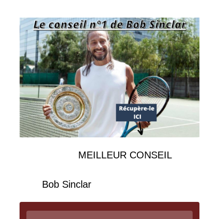
Récupère le
MEILLEUR CONSEIL
du
dernier invité de notre podcast, le DJ
Star
Bob Sinclar
, grand fan de tennis.