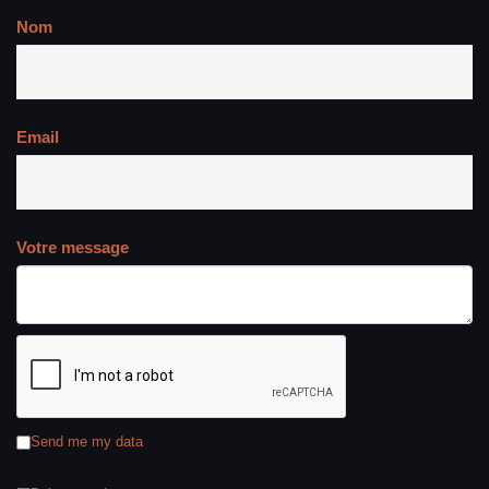
Nom
Email
Votre message
Send me my data