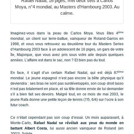
Rafael Nadal, 16 piges, met deux sets à Carlos
Moya, n°4 mondial, au Masters d’Hambourg 2003. Au
calme.
ème
Imaginez-vous dans la peau de Carlos Moya. Vous êtes 4
mondial, un client sur terre-battue, vainqueur de Roland-Garros en
1998, et vous vous retrouvez au deuxième tour du Masters Series
d’Hambourg 2003 face à un adolescent de 16 piges, un gars de votre
île, Majorque, que vous avez pris sous votre aile depuis quelques
années. L’affaire est dans le sac, non ? Et bien pas du tout.
ème
En face, il s’agit d’un certain Rafael Nadal, qui est déjà 87
mondial. Le jeune espagnol n’est pas encore la bête physique qu’il
deviendra : ses bras ne sont pas surdéveloppés, son coup droit lasso
n’est pas totalement en place, et sa tête donne envie de lui demander
s’il a bien fait ses devoirs. Malgré tout, en ce mois de mai 2003, le
jeune Rafa donne une petite leçon de tennis (7/5, 6/4) sur l’ocre à son
futur coach.
Ce n’était cependant pas son coup d’essai. Un mois auparavant, à
Monte-Carlo,
Rafael Nadal se révélait aux yeux du monde en
battant Albert Costa
, lui aussi ancien vainqueur de Roland (en
2002). Solide.