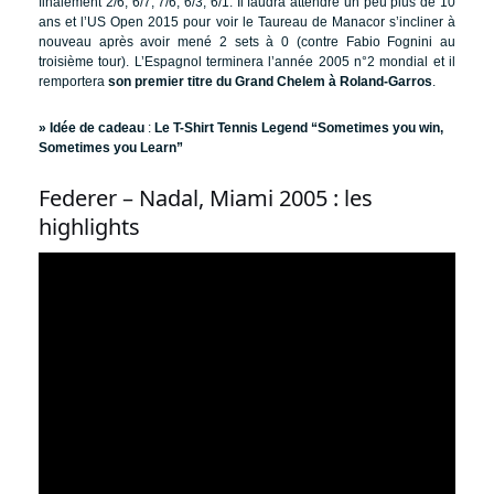
finalement 2/6, 6/7, 7/6, 6/3, 6/1. Il faudra attendre un peu plus de 10
ans et l’US Open 2015 pour voir le Taureau de Manacor s’incliner à
nouveau après avoir mené 2 sets à 0 (contre Fabio Fognini au
troisième tour). L’Espagnol terminera l’année 2005 n°2 mondial et il
remportera
son premier titre du Grand Chelem à Roland-Garros
.
» Idée de cadeau
:
Le T-Shirt Tennis Legend “Sometimes you win,
Sometimes you Learn”
Federer – Nadal, Miami 2005 : les
highlights