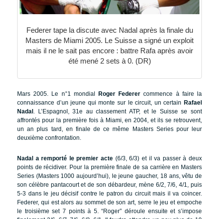
Federer tape la discute avec Nadal après la finale du
Masters de Miami 2005. Le Suisse a signé un exploit
mais il ne le sait pas encore : battre Rafa après avoir
été mené 2 sets à 0. (DR)
Mars 2005. Le n°1 mondial
Roger Federer
commence à faire la
connaissance d’un jeune qui monte sur le circuit, un certain
Rafael
Nadal
. L’Espagnol, 31e au classement ATP, et le Suisse se sont
affrontés pour la première fois à Miami, en 2004, et ils se retrouvent,
un an plus tard, en finale de ce même Masters Series pour leur
deuxième confrontation.
Nadal a remporté le premier acte
(6/3, 6/3) et il va passer à deux
points de récidiver. Pour la première finale de sa carrière en Masters
Series (Masters 1000 aujourd’hui), le jeune gaucher, 18 ans, vêtu de
son célèbre pantacourt et de son débardeur, mène 6/2, 7/6, 4/1, puis
5-3 dans le jeu décisif contre le patron du circuit mais il va coincer.
Federer, qui est alors au sommet de son art, serre le jeu et empoche
le troisième set 7 points à 5. “Roger” déroule ensuite et s’impose